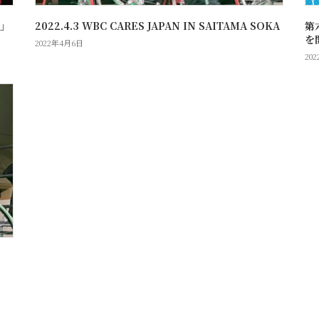
A」
2022.4.3 WBC CARES JAPAN IN SAITAMA SOKA
第六
を
2022年4月6日
20