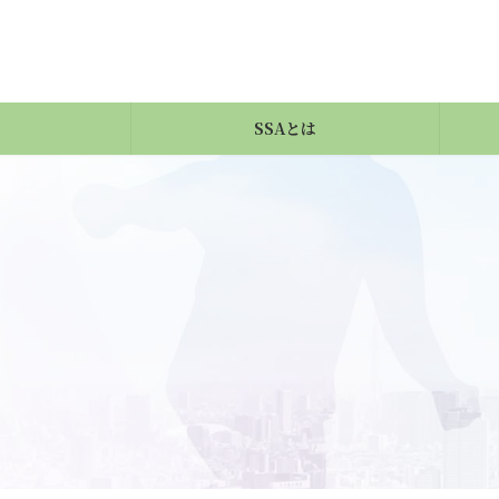
コ
ナ
ン
ビ
テ
ゲ
ン
ー
ツ
シ
へ
ョ
SSAとは
ス
ン
キ
に
ッ
移
プ
動